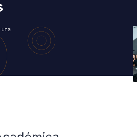
s
a una
cadémica