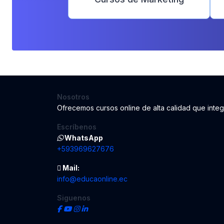
Nosotros
Ofrecemos cursos online de alta calidad que int
Escríbenos
WhatsApp
+593969627676
Mail:
info@educaonline.ec
Siguenos