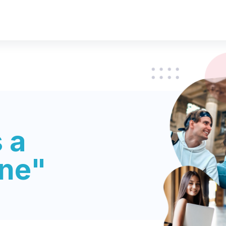
 a
ine"